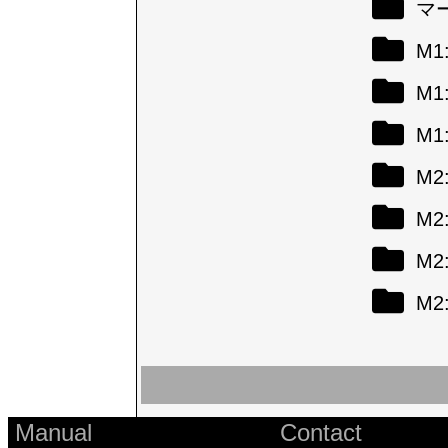
マ
M
M
M
M
M
M
M
Manual
Contact