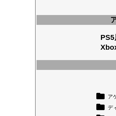
PS
Xbo
アケ
デ