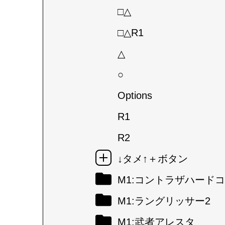
□△
□△R1
△
○
Options
R1
R2
↓タメ↑＋ボタン
M1:コントラザハード
M1:ラングリッサー2
M1:武者アレスタ