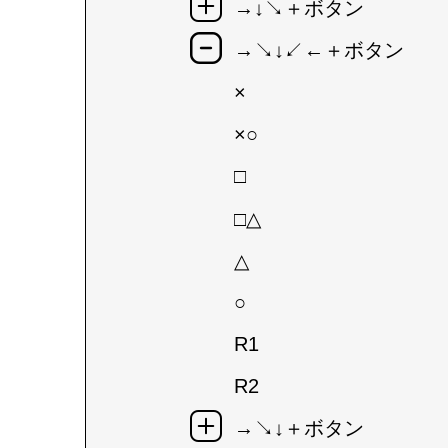
→↓↘＋ボタン
→↘↓↙←＋ボタン
×
×○
□
□△
△
○
R1
R2
→↘↓＋ボタン