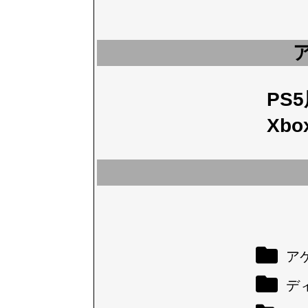
PS
Xbo
アケ
デ