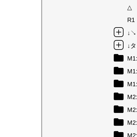
△
R1
↓
↓
M
M
M
M
M
M
M