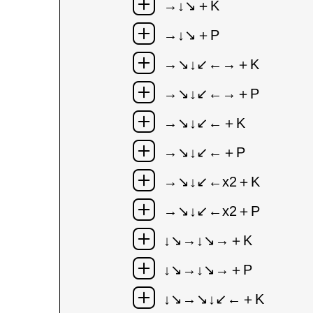
→↓↘＋K
→↓↘＋P
→↘↓↙←→＋K
→↘↓↙←→＋P
→↘↓↙←＋K
→↘↓↙←＋P
→↘↓↙←x2＋K
→↘↓↙←x2＋P
↓↘→↓↘→＋K
↓↘→↓↘→＋P
↓↘→↘↓↙←＋K