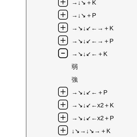
→↓↘＋K
→↓↘＋P
→↘↓↙←→＋K
→↘↓↙←→＋P
→↘↓↙←＋K
弱
強
→↘↓↙←＋P
→↘↓↙←x2＋K
→↘↓↙←x2＋P
↓↘→↓↘→＋K