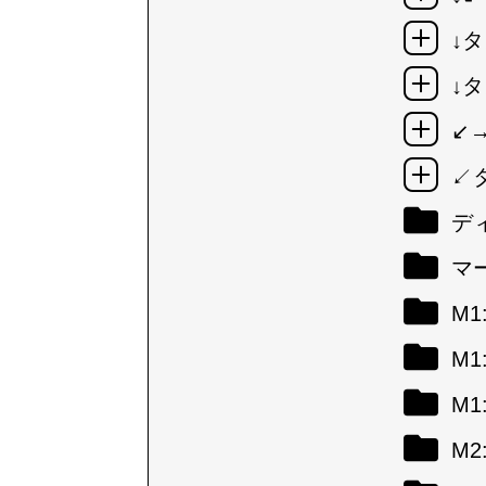
↓タ
↓タ
↙
↙
デ
マ
M
M
M
M