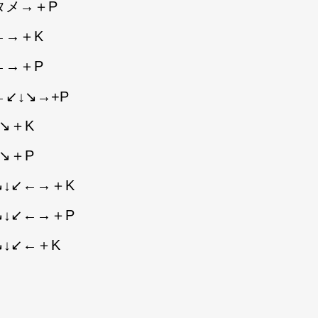
タメ→＋P
←→＋K
←→＋P
←↙↓↘→+P
↘＋K
↘＋P
↘↓↙←→＋K
↘↓↙←→＋P
↘↓↙←＋K