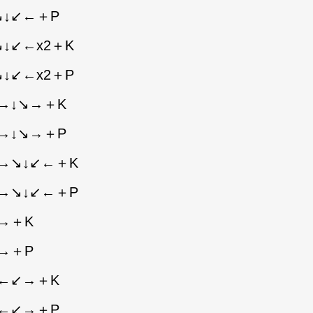
↘↓↙←＋P
↓↙←x2＋K
↓↙←x2＋P
→↓↘→＋K
→↓↘→＋P
→↘↓↙←＋K
→↘↓↙←＋P
→＋K
→＋P
↙←↙→＋K
↙←↙→＋P