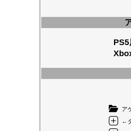
PS
Xbo
アケ
←