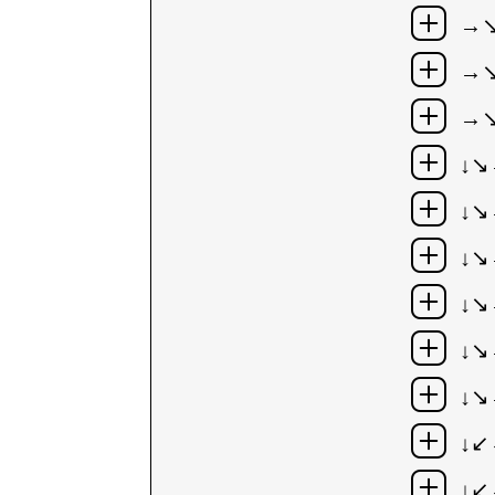
→
→↘
→↘
↓↘
↓↘
↓↘
↓↘
↓↘
↓↘
↓
↓