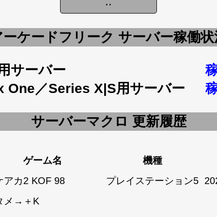
アーケードフリーク サーバー稼働状
5用サーバー
x One／Series X|S用サーバー
サーバーマクロ 更新履歴
ゲーム名
機種
アカ2 KOF 98
プレイステーション5
20
タメ→＋K