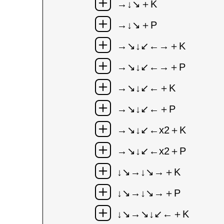
→↓↘＋K
→↓↘＋P
→↘↓↙←→＋K
→↘↓↙←→＋P
→↘↓↙←＋K
→↘↓↙←＋P
→↘↓↙←x2＋K
→↘↓↙←x2＋P
↓↘→↓↘→＋K
↓↘→↓↘→＋P
↓↘→↘↓↙←＋K