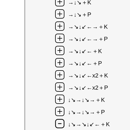
→↓↘＋K
→↓↘＋P
→↘↓↙←→＋K
→↘↓↙←→＋P
→↘↓↙←＋K
→↘↓↙←＋P
→↘↓↙←x2＋K
→↘↓↙←x2＋P
↓↘→↓↘→＋K
↓↘→↓↘→＋P
↓↘→↘↓↙←＋K