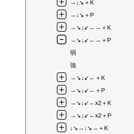
→↓↘＋K
→↓↘＋P
→↘↓↙←→＋K
→↘↓↙←→＋P
弱
強
→↘↓↙←＋K
→↘↓↙←＋P
→↘↓↙←x2＋K
→↘↓↙←x2＋P
↓↘→↓↘→＋K