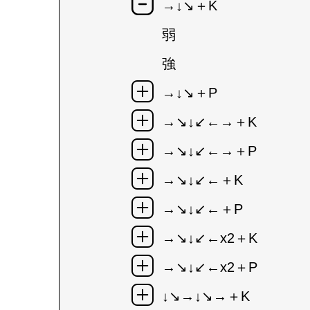
→↓↘＋K
弱
強
→↓↘＋P
→↘↓↙←→＋K
→↘↓↙←→＋P
→↘↓↙←＋K
→↘↓↙←＋P
→↘↓↙←x2＋K
→↘↓↙←x2＋P
↓↘→↓↘→＋K