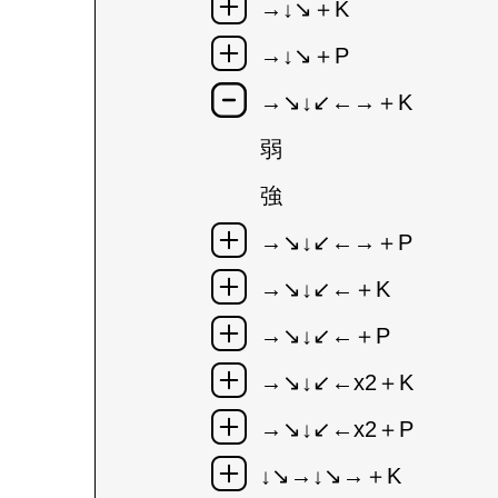
→↓↘＋K
→↓↘＋P
→↘↓↙←→＋K
弱
強
→↘↓↙←→＋P
→↘↓↙←＋K
→↘↓↙←＋P
→↘↓↙←x2＋K
→↘↓↙←x2＋P
↓↘→↓↘→＋K