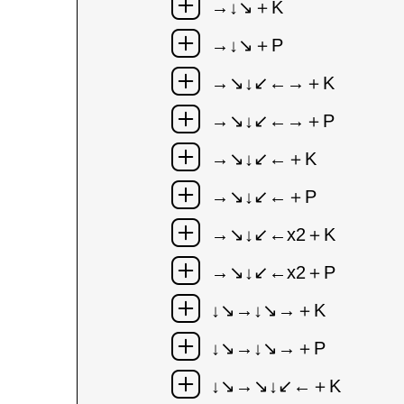
→↓↘＋K
→↓↘＋P
→↘↓↙←→＋K
→↘↓↙←→＋P
→↘↓↙←＋K
→↘↓↙←＋P
→↘↓↙←x2＋K
→↘↓↙←x2＋P
↓↘→↓↘→＋K
↓↘→↓↘→＋P
↓↘→↘↓↙←＋K