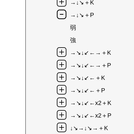
→↓↘＋K
→↓↘＋P
弱
強
→↘↓↙←→＋K
→↘↓↙←→＋P
→↘↓↙←＋K
→↘↓↙←＋P
→↘↓↙←x2＋K
→↘↓↙←x2＋P
↓↘→↓↘→＋K