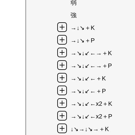
弱
強
→↓↘＋K
→↓↘＋P
→↘↓↙←→＋K
→↘↓↙←→＋P
→↘↓↙←＋K
→↘↓↙←＋P
→↘↓↙←x2＋K
→↘↓↙←x2＋P
↓↘→↓↘→＋K