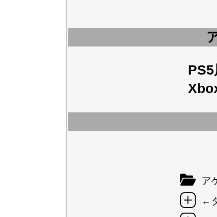
PS
Xbo
アケ
←