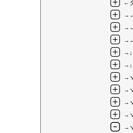
←
→
→
→
→↓
→↓
→
→
→
→
→↘