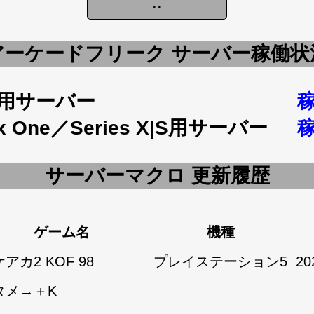
アーケードフリーク サーバー稼働状
5用サーバー
x One／Series X|S用サーバー
サーバーマクロ 更新履歴
ゲーム名
機種
アカ2 KOF 98
プレイステーション5
20
タメ→＋K