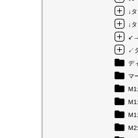
↓タ
↓タ
↙
↙
デ
マ
M
M
M
M