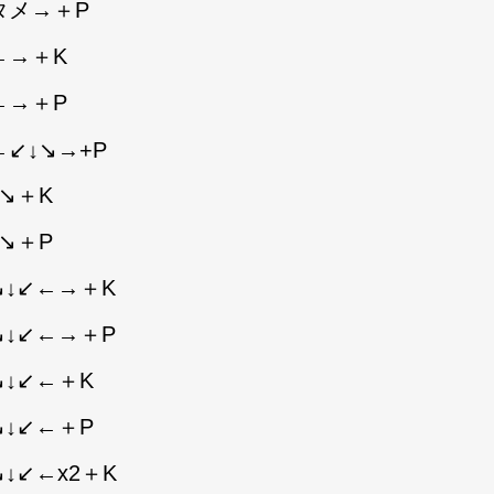
タメ→＋P
←→＋K
←→＋P
←↙↓↘→+P
↘＋K
↘＋P
↘↓↙←→＋K
↘↓↙←→＋P
↘↓↙←＋K
↘↓↙←＋P
↓↙←x2＋K