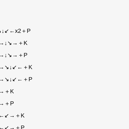
↓↙←x2＋P
→↓↘→＋K
→↓↘→＋P
→↘↓↙←＋K
→↘↓↙←＋P
→＋K
→＋P
↙←↙→＋K
↙←↙→＋P