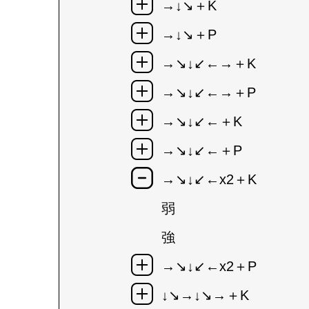
→↓↘＋K
→↓↘＋P
→↘↓↙←→＋K
→↘↓↙←→＋P
→↘↓↙←＋K
→↘↓↙←＋P
→↘↓↙←x2＋K
弱
強
→↘↓↙←x2＋P
↓↘→↓↘→＋K