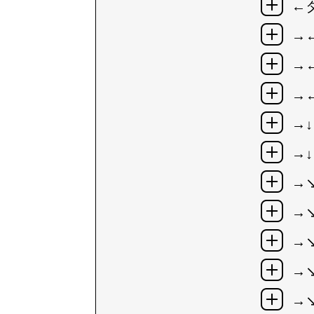
←
→
→
→
→↓
→↓
→
→
→
→
→↘