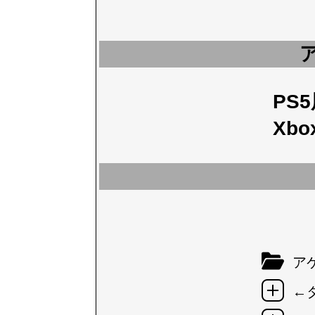
PS
Xbo
アケ
←