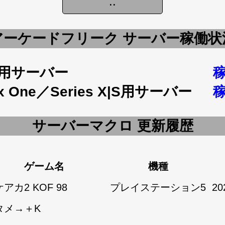
アーケードフリーク サーバー稼働状
5用サーバー
x One／Series X|S用サーバー
サーバーマクロ 更新履歴
ゲーム名
機種
アカ2 KOF 98
プレイステーション5
20
タメ→＋K