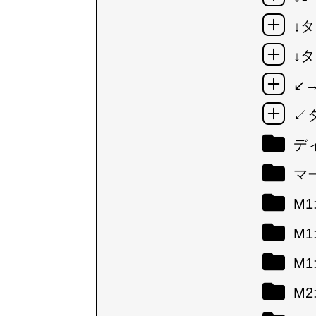
↓タ
↓タ
↙
↙
デ
マ
M
M
M
M