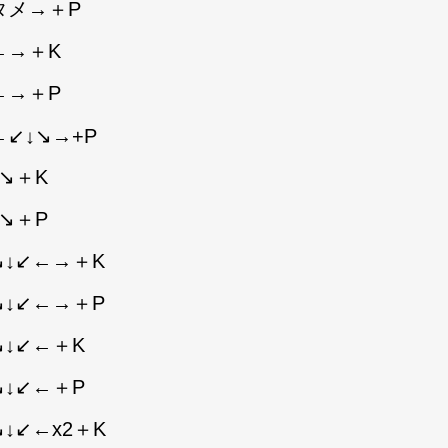
タメ→＋P
←→＋K
←→＋P
←↙↓↘→+P
↘＋K
↘＋P
↘↓↙←→＋K
↘↓↙←→＋P
↘↓↙←＋K
↘↓↙←＋P
↓↙←x2＋K