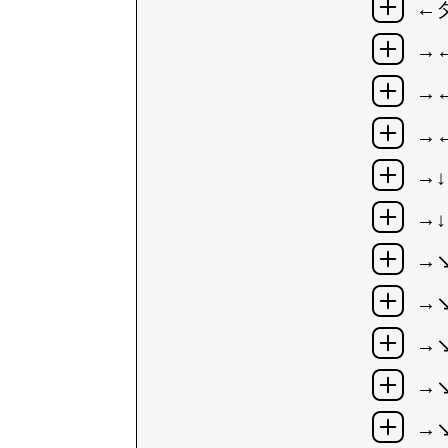
←
→
→
→
→↓
→↓
→
→
→
→
→↘