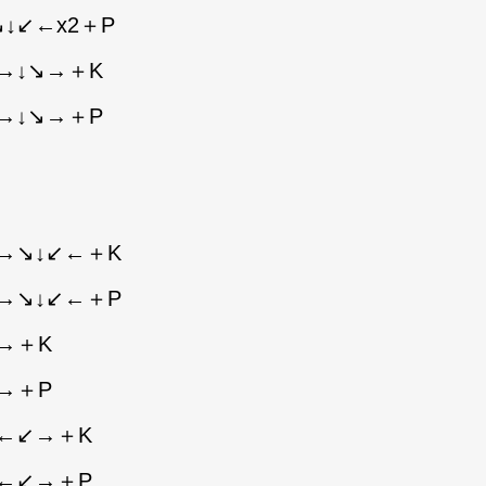
↓↙←x2＋P
→↓↘→＋K
→↓↘→＋P
→↘↓↙←＋K
→↘↓↙←＋P
→＋K
→＋P
↙←↙→＋K
↙←↙→＋P