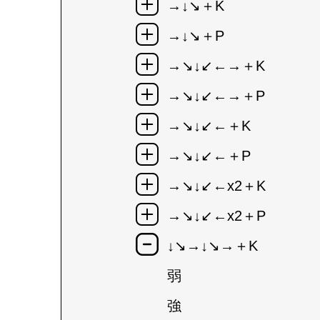
→↓↘＋K
→↓↘＋P
→↘↓↙←→＋K
→↘↓↙←→＋P
→↘↓↙←＋K
→↘↓↙←＋P
→↘↓↙←x2＋K
→↘↓↙←x2＋P
↓↘→↓↘→＋K
弱
強