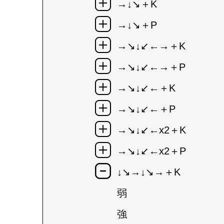
→↓↘＋K
→↓↘＋P
→↘↓↙←→＋K
→↘↓↙←→＋P
→↘↓↙←＋K
→↘↓↙←＋P
→↘↓↙←x2＋K
→↘↓↙←x2＋P
↓↘→↓↘→＋K
弱
強