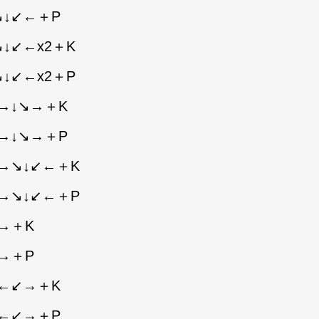
↘↓↙←＋P
↓↙←x2＋K
↓↙←x2＋P
→↓↘→＋K
→↓↘→＋P
→↘↓↙←＋K
→↘↓↙←＋P
→＋K
→＋P
↙←↙→＋K
↙←↙→＋P