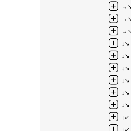
→
→↘
→↘
↓↘
↓↘
↓↘
↓↘
↓↘
↓↘
↓
↓