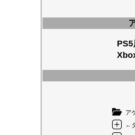
PS
Xbo
アケ
←