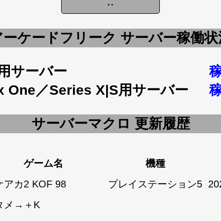
アーケードフリーク サーバー稼働状
5用サーバー
x One／Series X|S用サーバー
サーバーマクロ 更新履歴
ゲーム名
機種
アカ2 KOF 98
プレイステーション5
20
タメ→＋K