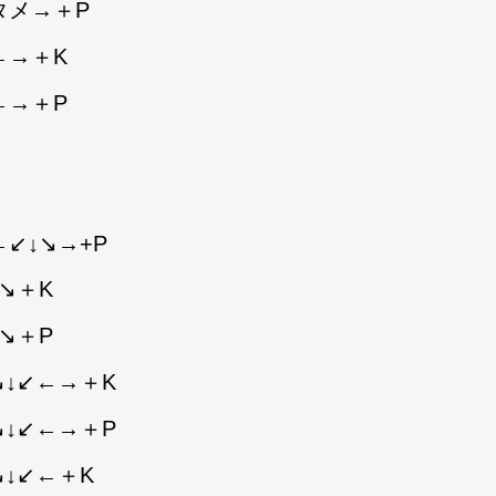
タメ→＋P
←→＋K
←→＋P
←↙↓↘→+P
↘＋K
↘＋P
↘↓↙←→＋K
↘↓↙←→＋P
↘↓↙←＋K