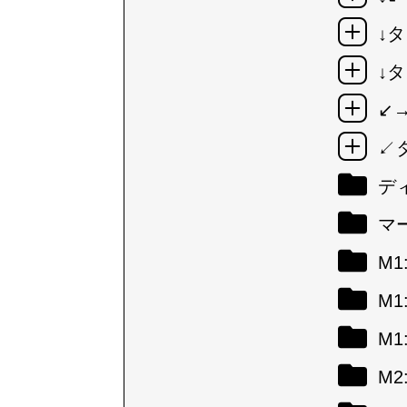
↓タ
↓タ
↙
↙
デ
マ
M
M
M
M