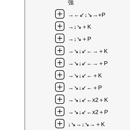
強
→←↙↓↘→+P
→↓↘＋K
→↓↘＋P
→↘↓↙←→＋K
→↘↓↙←→＋P
→↘↓↙←＋K
→↘↓↙←＋P
→↘↓↙←x2＋K
→↘↓↙←x2＋P
↓↘→↓↘→＋K