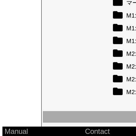
マ
M
M
M
M
M
M
M
Manual
Contact