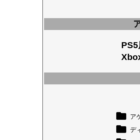
PS
Xbo
アケ
デ