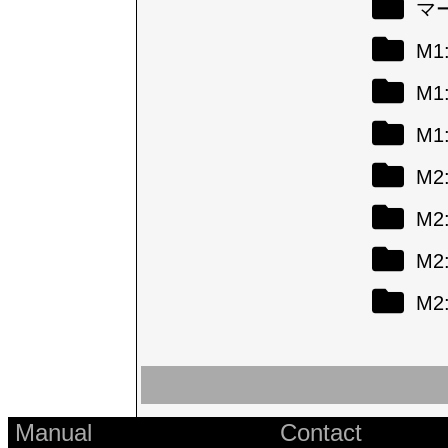
マ
M
M
M
M
M
M
M
Manual
Contact