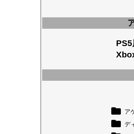
PS
Xbo
アケ
デ