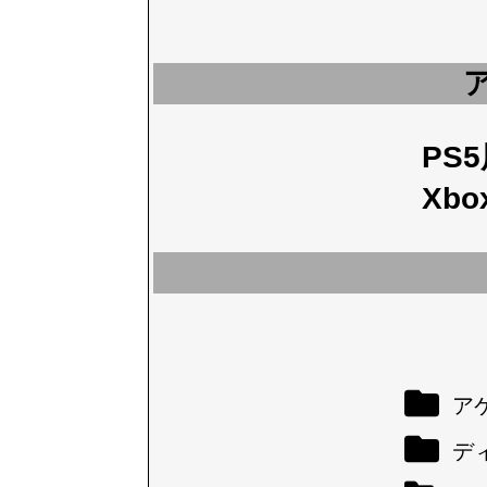
PS
Xbo
アケ
デ