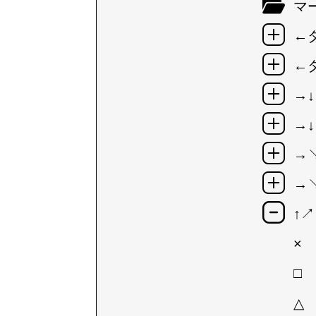
マ
←
←
→
→
→
→
↑
×
□
△