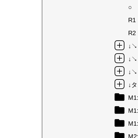
○
R1
R2
↓
↓
↓
↓
M
M
M
M