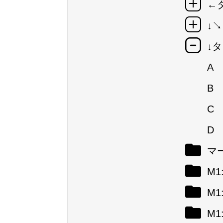
←
↓
↓
A
B
C
D
マ
M
M
M