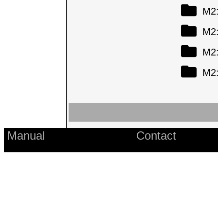
M
M
M
M
Manual
Contact