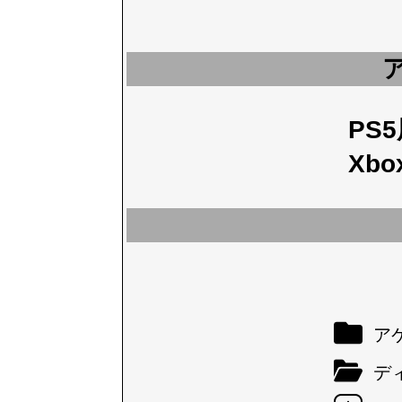
PS
Xbo
アケ
デ