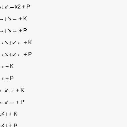
↓↙←x2＋P
→↓↘→＋K
→↓↘→＋P
→↘↓↙←＋K
→↘↓↙←＋P
→＋K
→＋P
↙←↙→＋K
↙←↙→＋P
メ↑＋K
メ↑＋P