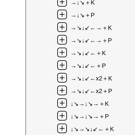
→↓↘＋K
→↓↘＋P
→↘↓↙←→＋K
→↘↓↙←→＋P
→↘↓↙←＋K
→↘↓↙←＋P
→↘↓↙←x2＋K
→↘↓↙←x2＋P
↓↘→↓↘→＋K
↓↘→↓↘→＋P
↓↘→↘↓↙←＋K