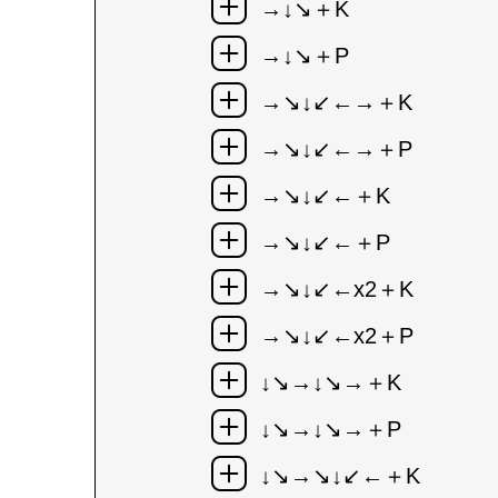
→↓↘＋K
→↓↘＋P
→↘↓↙←→＋K
→↘↓↙←→＋P
→↘↓↙←＋K
→↘↓↙←＋P
→↘↓↙←x2＋K
→↘↓↙←x2＋P
↓↘→↓↘→＋K
↓↘→↓↘→＋P
↓↘→↘↓↙←＋K