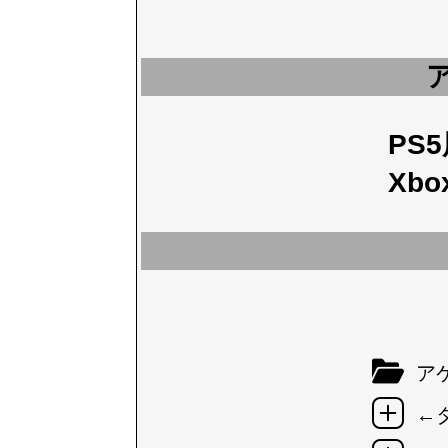
PS
Xbo
アケ
←