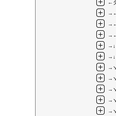
←
→
→
→
→↓
→↓
→
→
→
→
→↘