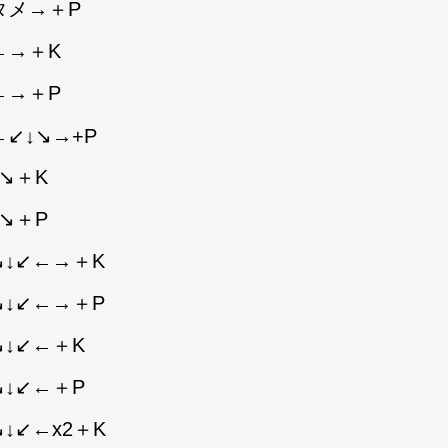
タメ→＋P
←→＋K
←→＋P
←↙↓↘→+P
↘＋K
↘＋P
↘↓↙←→＋K
↘↓↙←→＋P
↘↓↙←＋K
↘↓↙←＋P
↓↙←x2＋K