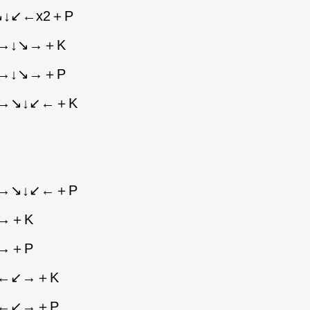
↓↙←x2＋P
→↓↘→＋K
→↓↘→＋P
→↘↓↙←＋K
→↘↓↙←＋P
→＋K
→＋P
↙←↙→＋K
↙←↙→＋P