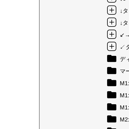
↓タ
↓タ
↙
↙
デ
マ
M
M
M
M