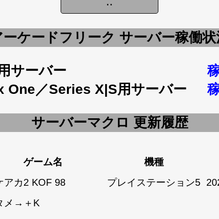
アーケードフリーク サーバー稼働状
5用サーバー
x One／Series X|S用サーバー
サーバーマクロ 更新履歴
ゲーム名
機種
アカ2 KOF 98
プレイステーション5
20
タメ→＋K