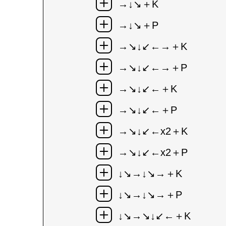
→↓↘＋K
→↓↘＋P
→↘↓↙←→＋K
→↘↓↙←→＋P
→↘↓↙←＋K
→↘↓↙←＋P
→↘↓↙←x2＋K
→↘↓↙←x2＋P
↓↘→↓↘→＋K
↓↘→↓↘→＋P
↓↘→↘↓↙←＋K