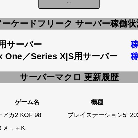
アーケードフリーク サーバー稼働状
5用サーバー
x One／Series X|S用サーバー
サーバーマクロ 更新履歴
ゲーム名
機種
アカ2 KOF 98
プレイステーション5
20
タメ→＋K