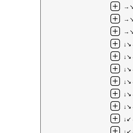
→
→↘
→↘
↓↘
↓↘
↓↘
↓↘
↓↘
↓↘
↓
↓