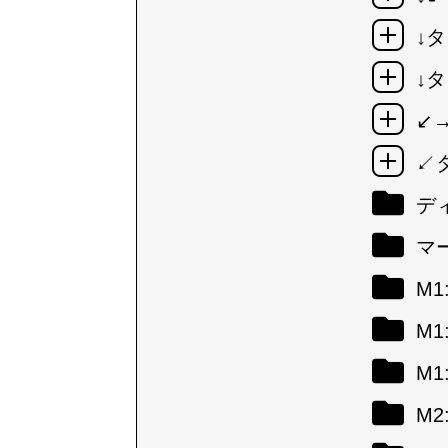
↓タ
↓タ
↙
↙
デ
マ
M
M
M
M