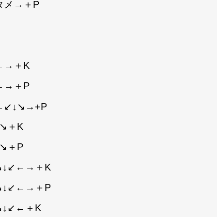
タメ→＋P
←→＋K
←→＋P
←↙↓↘→+P
↘＋K
↘＋P
↘↓↙←→＋K
↘↓↙←→＋P
↘↓↙←＋K