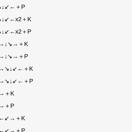
↘↓↙←＋P
↓↙←x2＋K
↓↙←x2＋P
→↓↘→＋K
→↓↘→＋P
→↘↓↙←＋K
→↘↓↙←＋P
→＋K
→＋P
↙←↙→＋K
↙←↙→＋P