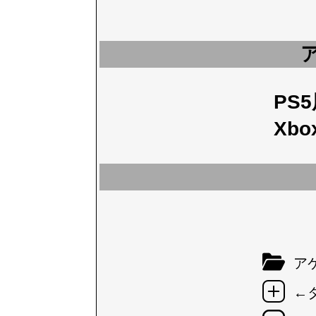
PS
Xbo
アケ
←