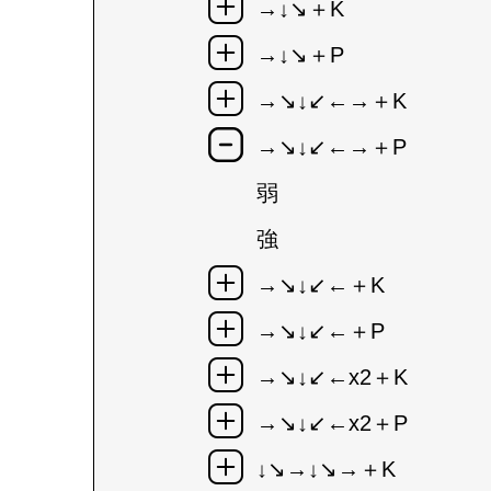
→↓↘＋K
→↓↘＋P
→↘↓↙←→＋K
→↘↓↙←→＋P
弱
強
→↘↓↙←＋K
→↘↓↙←＋P
→↘↓↙←x2＋K
→↘↓↙←x2＋P
↓↘→↓↘→＋K