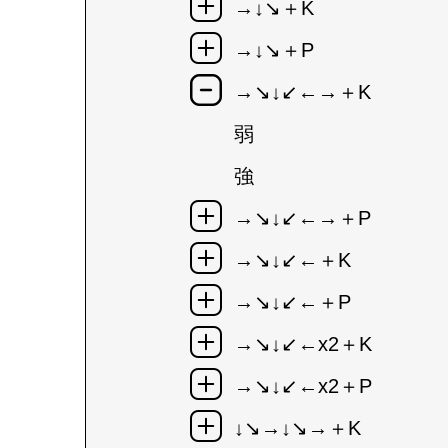
→↓↘＋K
→↓↘＋P
→↘↓↙←→＋K
弱
強
→↘↓↙←→＋P
→↘↓↙←＋K
→↘↓↙←＋P
→↘↓↙←x2＋K
→↘↓↙←x2＋P
↓↘→↓↘→＋K