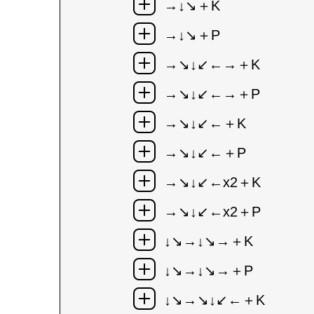
→↓↘＋K
→↓↘＋P
→↘↓↙←→＋K
→↘↓↙←→＋P
→↘↓↙←＋K
→↘↓↙←＋P
→↘↓↙←x2＋K
→↘↓↙←x2＋P
↓↘→↓↘→＋K
↓↘→↓↘→＋P
↓↘→↘↓↙←＋K