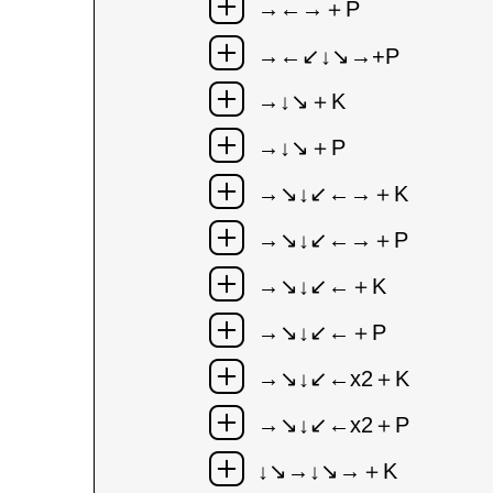
→←→＋P
→←↙↓↘→+P
→↓↘＋K
→↓↘＋P
→↘↓↙←→＋K
→↘↓↙←→＋P
→↘↓↙←＋K
→↘↓↙←＋P
→↘↓↙←x2＋K
→↘↓↙←x2＋P
↓↘→↓↘→＋K