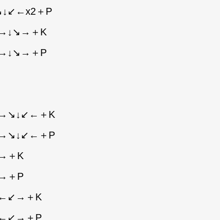
↓↙←x2＋P
→↓↘→＋K
→↓↘→＋P
→↘↓↙←＋K
→↘↓↙←＋P
→＋K
→＋P
↙←↙→＋K
↙←↙→＋P