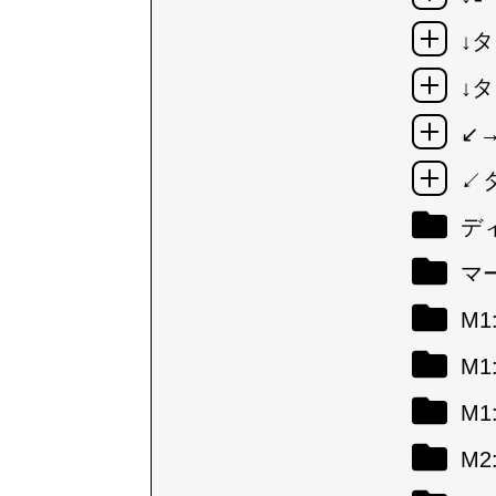
↓タ
↓タ
↙
↙
デ
マ
M
M
M
M