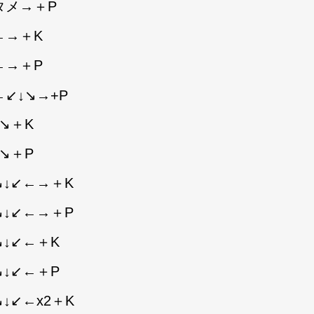
タメ→＋P
←→＋K
←→＋P
←↙↓↘→+P
↘＋K
↘＋P
↘↓↙←→＋K
↘↓↙←→＋P
↘↓↙←＋K
↘↓↙←＋P
↓↙←x2＋K