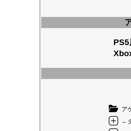
PS
Xbo
アケ
←