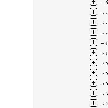
←
→
→
→
→↓
→↓
→
→
→
→
→↘