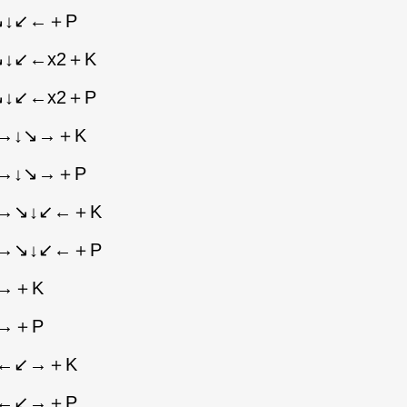
↘↓↙←＋P
↓↙←x2＋K
↓↙←x2＋P
→↓↘→＋K
→↓↘→＋P
→↘↓↙←＋K
→↘↓↙←＋P
→＋K
→＋P
↙←↙→＋K
↙←↙→＋P