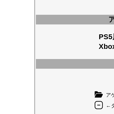
PS
Xbo
アケ
←