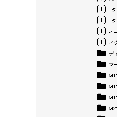
↓タ
↓タ
↙
↙
デ
マ
M
M
M
M