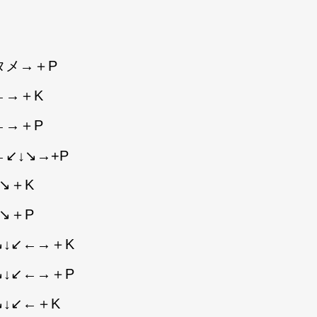
タメ→＋P
←→＋K
←→＋P
←↙↓↘→+P
↘＋K
↘＋P
↘↓↙←→＋K
↘↓↙←→＋P
↘↓↙←＋K