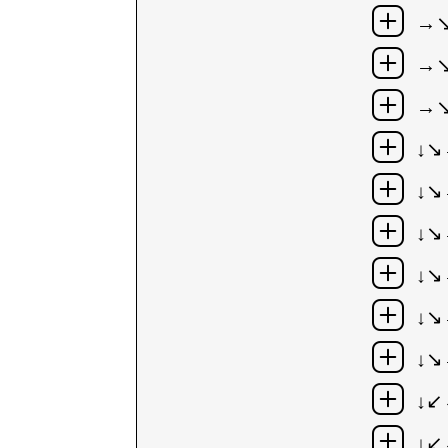
→
→↘
→↘
↓↘
↓↘
↓↘
↓↘
↓↘
↓↘
↓
↓