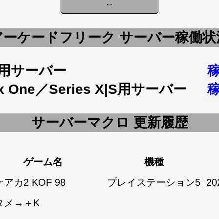
アーケードフリーク サーバー稼働状
5用サーバー
x One／Series X|S用サーバー
サーバーマクロ 更新履歴
ゲーム名
機種
アカ2 KOF 98
プレイステーション5
20
タメ→＋K