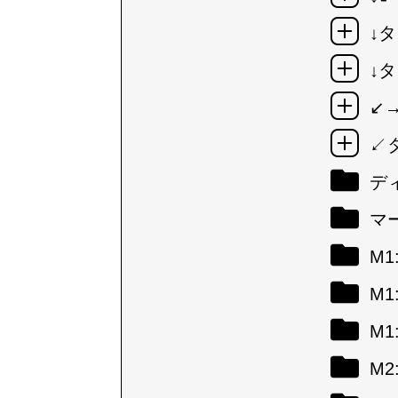
↓タ
↓タ
↙
↙
デ
マ
M
M
M
M