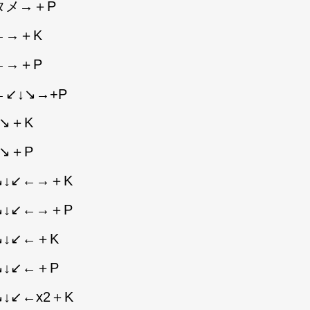
タメ→＋P
←→＋K
←→＋P
←↙↓↘→+P
↘＋K
↘＋P
↘↓↙←→＋K
↘↓↙←→＋P
↘↓↙←＋K
↘↓↙←＋P
↓↙←x2＋K