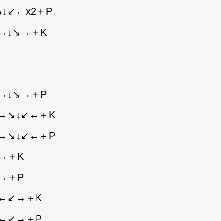
↓↙←x2＋P
→↓↘→＋K
→↓↘→＋P
→↘↓↙←＋K
→↘↓↙←＋P
→＋K
→＋P
↙←↙→＋K
↙←↙→＋P