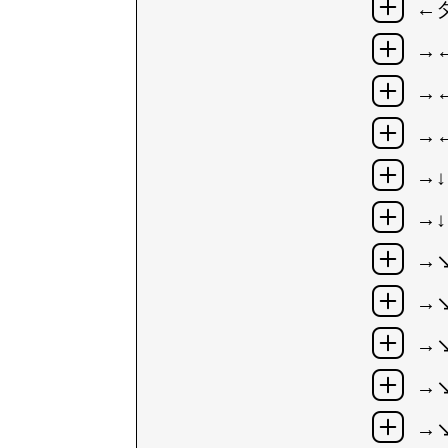
←
→
→
→
→↓
→↓
→
→
→
→
→↘