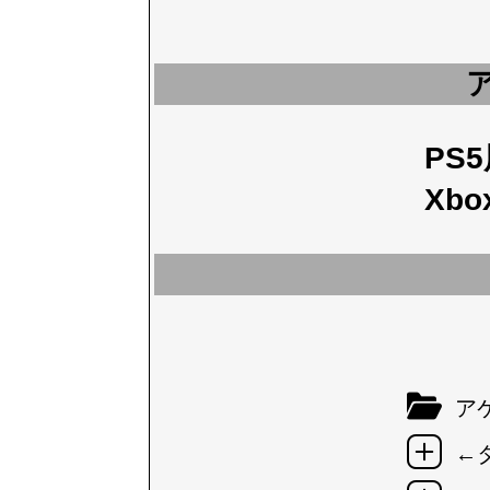
PS
Xbo
アケ
←