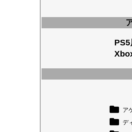
PS
Xbo
アケ
デ