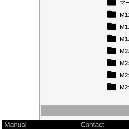
マ
M
M
M
M
M
M
M
Manual
Contact